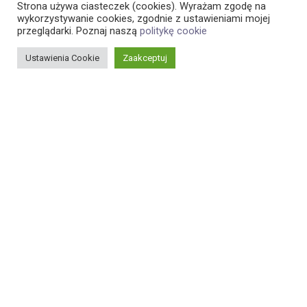
Strona używa ciasteczek (cookies). Wyrażam zgodę na
wykorzystywanie cookies, zgodnie z ustawieniami mojej
Scroll
przeglądarki. Poznaj naszą
politykę cookie
Ustawienia Cookie
Zaakceptuj
Liczba miejsc
55 osób lub 32 osoby + 20 rowerów
Nasza lokomotywa
Dodge RAM 1500 5.7 HEMI 4x4
ZAPRASZAMY NA WYJATKOWE WYCIECZKI
Dusznicki Express rusza!
Dusznicki Express to turystyczna kolejka, która w
komfortowych warunkach zabierze Cię do najpiękniejszych